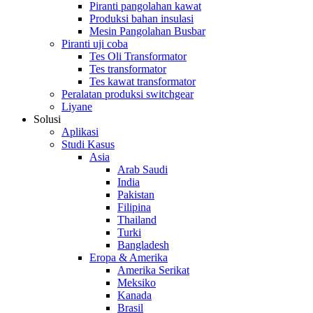
Piranti pangolahan kawat
Produksi bahan insulasi
Mesin Pangolahan Busbar
Piranti uji coba
Tes Oli Transformator
Tes transformator
Tes kawat transformator
Peralatan produksi switchgear
Liyane
Solusi
Aplikasi
Studi Kasus
Asia
Arab Saudi
India
Pakistan
Filipina
Thailand
Turki
Bangladesh
Eropa & Amerika
Amerika Serikat
Meksiko
Kanada
Brasil