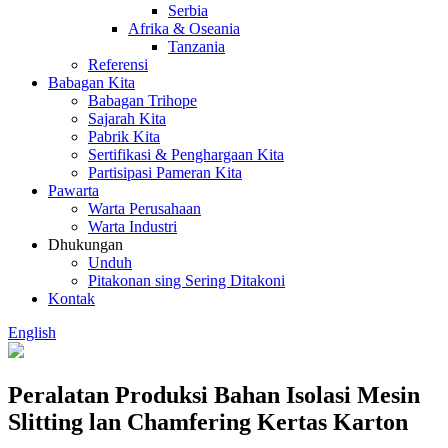
Serbia
Afrika & Oseania
Tanzania
Referensi
Babagan Kita
Babagan Trihope
Sajarah Kita
Pabrik Kita
Sertifikasi & Penghargaan Kita
Partisipasi Pameran Kita
Pawarta
Warta Perusahaan
Warta Industri
Dhukungan
Unduh
Pitakonan sing Sering Ditakoni
Kontak
English
Peralatan Produksi Bahan Isolasi Mesin
Slitting lan Chamfering Kertas Karton