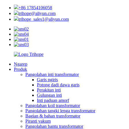
+86 17854106058
trihope@aliyun.com
trihope_sales1@aliyun.com
Ngarep
Produk
Pangolahan inti transformator
Garis ngiris
Potong dadi dawa garis
Perakitan inti
Gulungan inti
Inti paduan amorf
Pangolahan koil transformator
Pangolahan tangki lenga transformator
Bagian & bahan transformator
Piranti vakum
Pangolahan bantu transformator