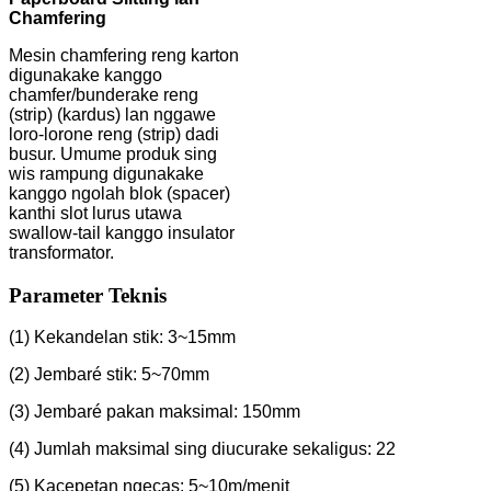
Chamfering
Mesin chamfering reng karton
digunakake kanggo
chamfer/bunderake reng
(strip) (kardus) lan nggawe
loro-lorone reng (strip) dadi
busur. Umume produk sing
wis rampung digunakake
kanggo ngolah blok (spacer)
kanthi slot lurus utawa
swallow-tail kanggo insulator
transformator.
Parameter Teknis
(1) Kekandelan stik: 3~15mm
(2) Jembaré stik: 5~70mm
(3) Jembaré pakan maksimal: 150mm
(4) Jumlah maksimal sing diucurake sekaligus: 22
(5) Kacepetan ngecas: 5~10m/menit