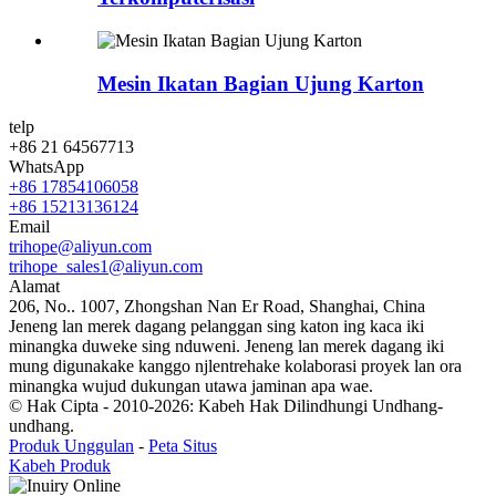
Mesin Ikatan Bagian Ujung Karton
telp
+86 21 64567713
WhatsApp
+86 17854106058
+86 15213136124
Email
trihope@aliyun.com
trihope_sales1@aliyun.com
Alamat
206, No.. 1007, Zhongshan Nan Er Road, Shanghai, China
Jeneng lan merek dagang pelanggan sing katon ing kaca iki
minangka duweke sing nduweni. Jeneng lan merek dagang iki
mung digunakake kanggo njlentrehake kolaborasi proyek lan ora
minangka wujud dukungan utawa jaminan apa wae.
© Hak Cipta - 2010-2026: Kabeh Hak Dilindhungi Undhang-
undhang.
Produk Unggulan
-
Peta Situs
Kabeh Produk